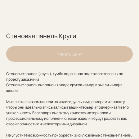
Стеновая панель Круги
Узнать цену
Стеновые панели (круги), тумба подвесная под тв изготовлены по
проекту заказчика.
Стеновые панели выполнены в виде кругов из мдф в эмали и мдф в
шпоне.
Мы изготавливаем панели по индивидуальным размерам и проекту,
чтобы они идеально вписывались в ваш интерьер и подчеркивали его
уникальность. Благодаря высокому качеству материалов и
профессиональному исполнению, наши изделия будут радовать вас
своей прочностью и неповторимым дизайном.
Не упустите возможность приобрести эксклюзивные стеновые панели,