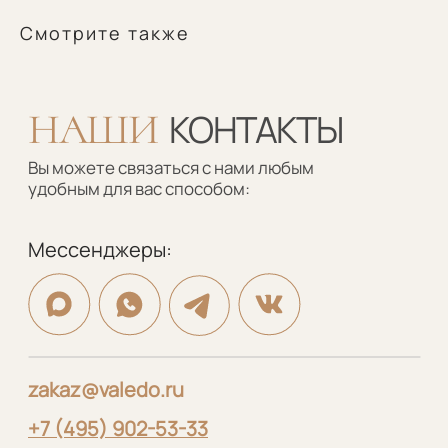
Обратный звонок
Смотрите также
Мебель на стыке искусства,
технологий и комфорта
Соцсети
YouTube
ВКонтакте
Ритм
Telegram
MAX
Меню
Каталог
Портфолио
Шкафы
Дизайнерам
Кухни
О нас
Гардеробные