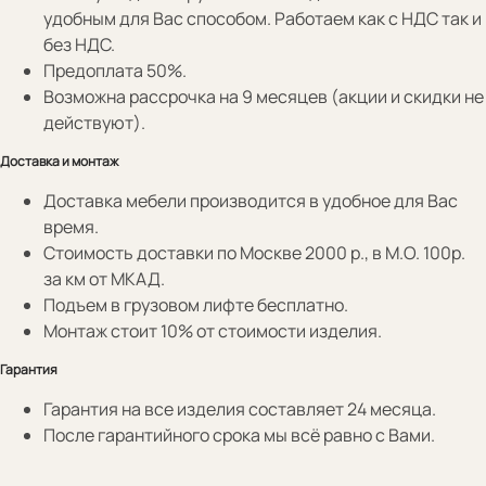
удобным для Вас способом. Работаем как с НДС так и
КОНТАКТЫ
НАШИ
без НДС.
Вы можете связаться с нами любым
Предоплата 50%.
удобным для вас способом:
Возможна рассрочка на 9 месяцев (акции и скидки не
действуют).
Мессенджеры:
Доставка и монтаж
Доставка мебели производится в удобное для Вас
время.
zakaz@valedo.ru
Стоимость доставки по Москве 2000 р., в М.О. 100р.
+7 (495) 902-53-33
за км от МКАД.
Ежедневно с 09:00 до 19:00
Подъем в грузовом лифте бесплатно.
Монтаж стоит 10% от стоимости изделия.
Шоу-рум: с 10.00 до 19.00
Люблинская ул., 100 к2
Гарантия
Фабрика: с 8.00 до 18.00
Гарантия на все изделия составляет 24 месяца.
г. Москва, ул. Перерва, 1а
После гарантийного срока мы всё равно с Вами.
Заказать обратный звонок: