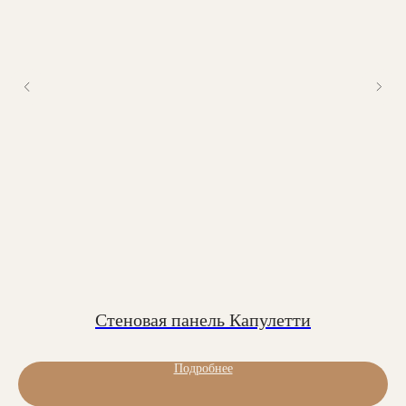
Ежедневно с 09:00 до 19:00
Шоу-рум: с 10.00 до 19.00
Люблинская ул., 100 к2
Фабрика: с 8.00 до 18.00
г. Москва, ул. Перерва, 1а
Заказать обратный звонок:
Обратный звонок
Мебель на стыке искусства,
Стеновая панель Капулетти
технологий и комфорта
Соцсети
Подробнее
YouTube