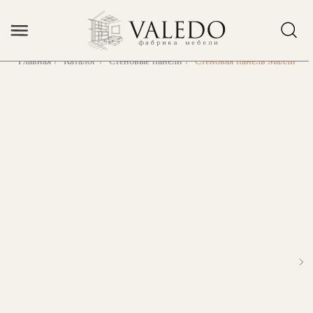
Error get alias
Главная
/
Каталог
/
Стеновые панели
/
Стеновая панель Малли