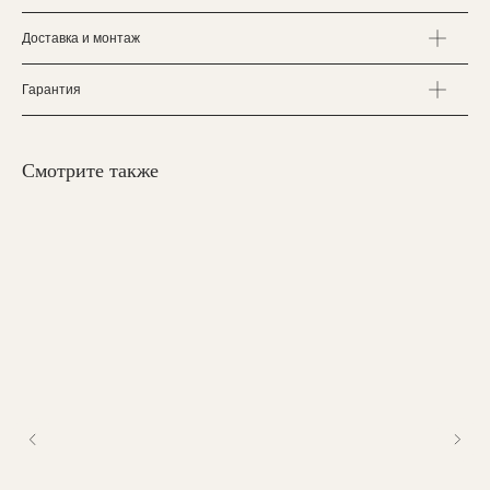
Доставка и монтаж
Гарантия
Смотрите также
НАШИ
КОНТАКТЫ
Вы можете связаться с нами любым
удобным для вас способом:
Мессенджеры:
zakaz@valedo.ru