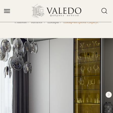
Error get alias
Главная
/
Каталог
/
Шкафы
/
Шкаф-витрина Сириус