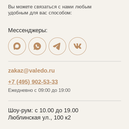
YouTube
ВКонтакте
Ритм
Telegram
MAX
Меню
Каталог
Портфолио
Шкафы
Дизайнерам
Кухни
О нас
Гардеробные
Отзывы
Мебель в ванную
Рассрочка
Рейки
Контакты
Стеновые панели
Шкафы-купе
VALEDO