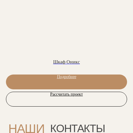
+7 (495) 902-53-33
Ежедневно с 09:00 до 19:00
Шоу-рум: с 10.00 до 19.00
Люблинская ул., 100 к2
Фабрика: с 8.00 до 18.00
г. Москва, ул. Перерва, 1а
Заказать обратный звонок:
Шкаф Оникс
Обратный звонок
Подробнее
Рассчитать проект
Мебель на стыке искусства,
технологий и комфорта
Соцсети