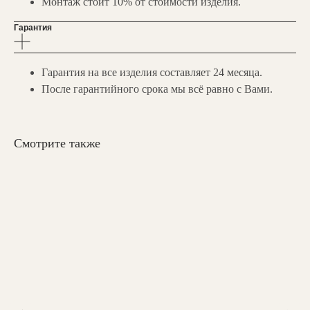
Монтаж стоит 10% от стоимости изделия.
Гарантия
Гарантия на все изделия составляет 24 месяца.
После гарантийного срока мы всё равно с Вами.
НАШИ
КОНТАКТЫ
Вы можете связаться с нами любым
удобным для вас способом:
Смотрите также
Мессенджеры:
zakaz@valedo.ru
+7 (495) 902-53-33
Ежедневно с 09:00 до 19:00
Шоу-рум: с 10.00 до 19.00