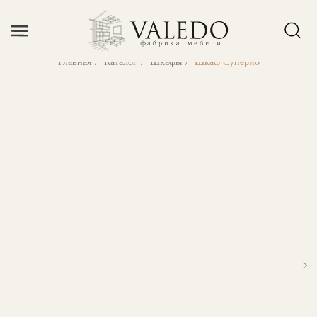
Error get alias
Главная
/
Каталог
/
Шкафы
/
Шкаф Суперио