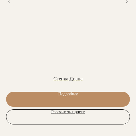
Люблинская ул., 100 к2
Фабрика: с 8.00 до 18.00
г. Москва, ул. Перерва, 1а
Заказать обратный звонок:
Обратный звонок
Стенка Диана
Мебель на стыке искусства,
технологий и комфорта
Подробнее
Соцсети
YouTube
Рассчитать проект
ВКонтакте
Ритм
Telegram
MAX