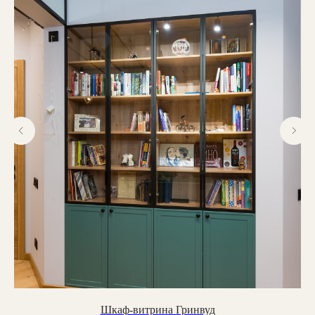
Люблинская ул., 100 к2
Фабрика: с 8.00 до 18.00
г. Москва, ул. Перерва, 1а
Заказать обратный звонок:
Обратный звонок
Мебель на стыке искусства,
технологий и комфорта
Соцсети
YouTube
ВКонтакте
Ритм
Telegram
MAX
Шкаф-витрина Гринвуд