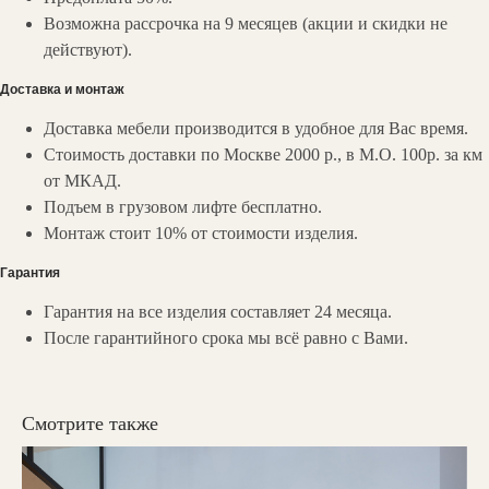
Возможна рассрочка на 9 месяцев (акции и скидки не
действуют).
Доставка и монтаж
Доставка мебели производится в удобное для Вас время.
Стоимость доставки по Москве 2000 р., в М.О. 100р. за км
НАШИ
КОНТАКТЫ
от МКАД.
Вы можете связаться с нами любым
Подъем в грузовом лифте бесплатно.
удобным для вас способом:
Монтаж стоит 10% от стоимости изделия.
Мессенджеры:
Гарантия
Гарантия на все изделия составляет 24 месяца.
После гарантийного срока мы всё равно с Вами.
zakaz@valedo.ru
+7 (495) 902-53-33
Смотрите также
Ежедневно с 09:00 до 19:00
Шоу-рум: с 10.00 до 19.00