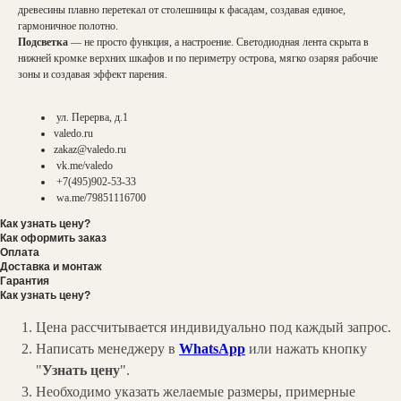
древесины плавно перетекал от столешницы к фасадам, создавая единое,
гармоничное полотно.
Подсветка
— не просто функция, а настроение. Светодиодная лента скрыта в
нижней кромке верхних шкафов и по периметру острова, мягко озаряя рабочие
зоны и создавая эффект парения.
ул. Перерва, д.1
valedo.ru
zakaz@valedo.ru
vk.me/valedo
+7(495)902-53-33
wa.me/79851116700
Как узнать цену?
Как оформить заказ
Оплата
Доставка и монтаж
Гарантия
Как узнать цену?
Цена рассчитывается индивидуально под каждый запрос.
Написать менеджеру в
WhatsApp
или нажать кнопку
"
Узнать цену
".
Необходимо указать желаемые размеры, примерные