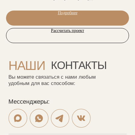
Меню
Каталог
Подробнее
Портфолио
Шкафы
Дизайнерам
Кухни
Рассчитать проект
О нас
Гардеробные
Отзывы
Мебель в ванную
Рассрочка
Рейки
Контакты
Стеновые панели
Шкафы-купе
VALEDO
© 2005-2026 Копирование материалов без
разрешения правообладателя строго запрещено
Политика конфиденциальности
Разработка сайта