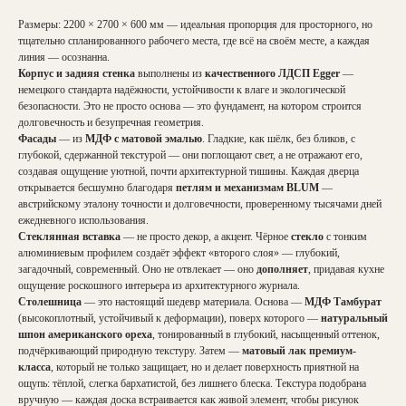
Размеры: 2200 × 2700 × 600 мм — идеальная пропорция для просторного, но
тщательно спланированного рабочего места, где всё на своём месте, а каждая
линия — осознанна.
Корпус и задняя стенка
выполнены из
качественного ЛДСП Egger
—
немецкого стандарта надёжности, устойчивости к влаге и экологической
безопасности. Это не просто основа — это фундамент, на котором строится
долговечность и безупречная геометрия.
Фасады
— из
МДФ с матовой эмалью
. Гладкие, как шёлк, без бликов, с
глубокой, сдержанной текстурой — они поглощают свет, а не отражают его,
создавая ощущение уютной, почти архитектурной тишины. Каждая дверца
открывается бесшумно благодаря
петлям и механизмам BLUM
—
австрийскому эталону точности и долговечности, проверенному тысячами дней
ежедневного использования.
Стеклянная вставка
— не просто декор, а акцент. Чёрное
стекло
с тонким
алюминиевым профилем создаёт эффект «второго слоя» — глубокий,
загадочный, современный. Оно не отвлекает — оно
дополняет
, придавая кухне
ощущение роскошного интерьера из архитектурного журнала.
Столешница
— это настоящий шедевр материала. Основа —
МДФ Тамбурат
(высокоплотный, устойчивый к деформации), поверх которого —
натуральный
шпон американского ореха
, тонированный в глубокий, насыщенный оттенок,
подчёркивающий природную текстуру. Затем —
матовый лак премиум-
класса
, который не только защищает, но и делает поверхность приятной на
ощупь: тёплой, слегка бархатистой, без лишнего блеска. Текстура подобрана
вручную — каждая доска встраивается как живой элемент, чтобы рисунок