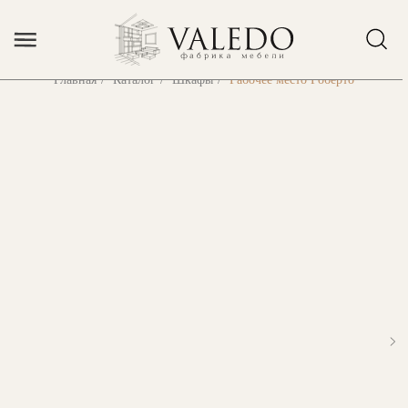
Error get alias
Главная
/
Каталог
/
Шкафы
/
Рабочее место Роберто