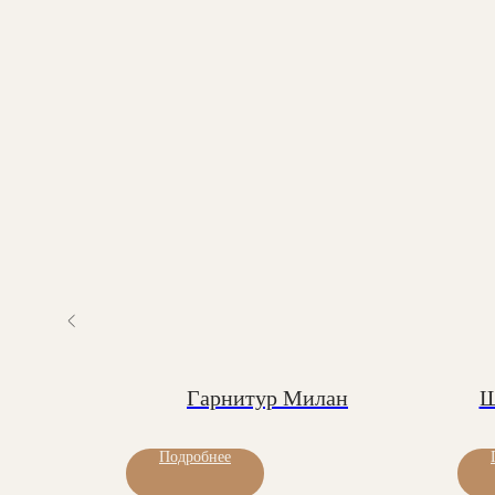
мнес
Гарнитур Милан
Ш
Подробнее