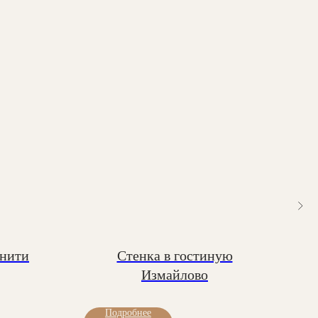
инити
Стенка в гостиную
Ш
Измайлово
Подробнее