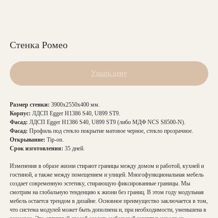
Стенка Ромео
Узнать цену
Размер стенки:
3900х2550х400 мм.
Корпус:
ЛДСП Egger H1386 S40, U899 ST9.
Фасад:
ЛДСП Egger H1386 S40, U899 ST9 (либо МДФ NCS S8500-N).
Фасад:
Профиль под стекло покрытие матовое черное, стекло прозрачное.
Открывание:
Tip-on.
Срок изготовления:
35 дней.
Изменения в образе жизни стирают границы между домом и работой, кухней и
гостиной, а также между помещением и улицей. Многофункциональная мебель
создает современную эстетику, стирающую фиксированные границы. Мы
смотрим на глобальную тенденцию к жизни без границ. В этом году модульная
мебель остается трендом в дизайне. Основное преимущество заключается в том,
что система модулей может быть дополнена и, при необходимости, уменьшена в