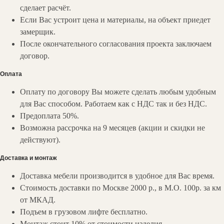
сделает расчёт.
Если Вас устроит цена и материалы, на объект приедет
замерщик.
После окончательного согласования проекта заключаем
договор.
НАШИ
КОНТАКТЫ
Оплата
Вы можете связаться с нами любым
удобным для вас способом:
Оплату по договору Вы можете сделать любым удобным
для Вас способом. Работаем как с НДС так и без НДС.
Мессенджеры:
Предоплата 50%.
Возможна рассрочка на 9 месяцев (акции и скидки не
действуют).
zakaz@valedo.ru
Доставка и монтаж
+7 (495) 902-53-33
Доставка мебели производится в удобное для Вас время.
Ежедневно с 09:00 до 19:00
Стоимость доставки по Москве 2000 р., в М.О. 100р. за км
от МКАД.
Шоу-рум: с 10.00 до 19.00
Подъем в грузовом лифте бесплатно.
Люблинская ул., 100 к2
Монтаж стоит 10% от стоимости изделия.