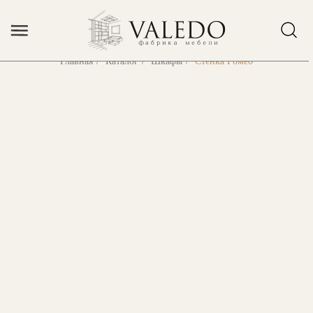
Error get alias
Главная
/
Каталог
/
Шкафы
/
Стенка Ромео