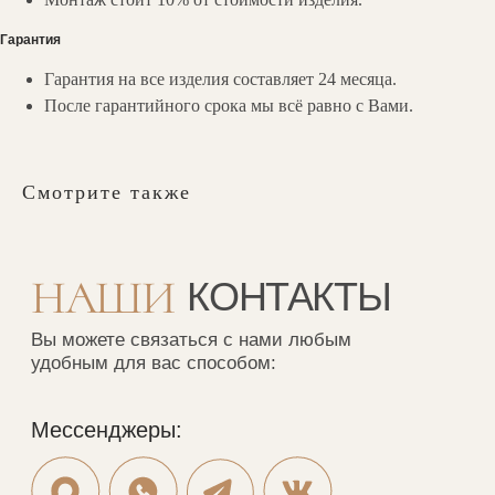
Фабрика: с 8.00 до 18.00
г. Москва, ул. Перерва, 1а
Гарантия
Заказать обратный звонок:
Гарантия на все изделия составляет 24 месяца.
После гарантийного срока мы всё равно с Вами.
Обратный звонок
Смотрите также
Мебель на стыке искусства,
технологий и комфорта
Соцсети
YouTube
ВКонтакте
Ритм
Telegram
MAX