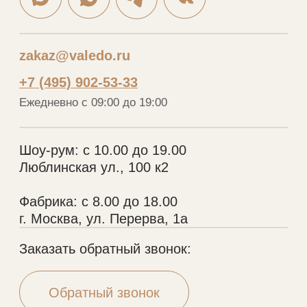
Меню
Каталог
Портфолио
Шкафы
Дизайнерам
Кухни
О нас
Гардеробные
Отзывы
Мебель в ванную
Рассрочка
Рейки
Контакты
Стеновые панели
Шкафы-купе
VALEDO
© 2005-2026 Копирование материалов без
разрешения правообладателя строго запрещено
Политика конфиденциальности
Разработка сайта