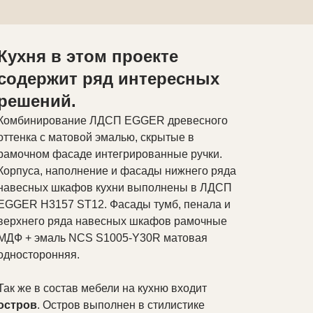
Кухня
в этом проекте
содержит ряд интересных
решений.
Комбинирование ЛДСП EGGER древесного
оттенка с матовой эмалью, скрытые в
рамочном фасаде интегрированные ручки.
Корпуса, наполнение и фасады нижнего ряда
навесных шкафов кухни выполнены в ЛДСП
EGGER H3157 ST12. Фасады тумб, пенала и
верхнего ряда навесных шкафов рамочные
МДФ + эмаль NCS S1005-Y30R матовая
односторонняя.
Так же в состав мебели на кухню входит
остров
. Остров выполнен в стилистике