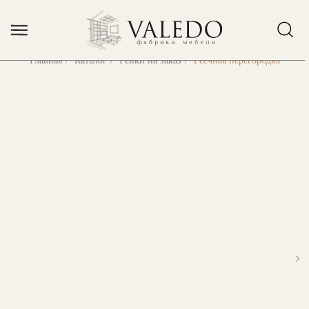
Error get alias
Главная
/
Каталог
/
Рейки на заказ
/
Реечная перегородка