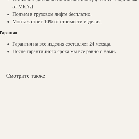
от МКАД.
Подъем в грузовом лифте бесплатно.
Монтаж стоит 10% от стоимости изделия.
Гарантия
Гарантия на все изделия составляет 24 месяца.
После гарантийного срока мы всё равно с Вами.
НАШИ
КОНТАКТЫ
Вы можете связаться с нами любым
удобным для вас способом:
Смотрите также
Мессенджеры:
zakaz@valedo.ru
+7 (495) 902-53-33
Ежедневно с 09:00 до 19:00