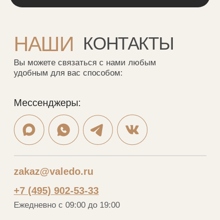
Telegram
MAX
Меню
Каталог
Портфолио
Шкафы
Дизайнерам
Кухни
О нас
Гардеробные
Отзывы
Мебель в ванную
Рассрочка
Рейки
Контакты
Стеновые панели
Шкафы-купе
VALEDO
© 2005-2026 Копирование материалов без
разрешения правообладателя строго запрещено