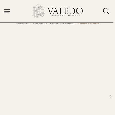
Error get alias
Главная
/
Каталог
/
Рейки на заказ
/
Рейки Регина