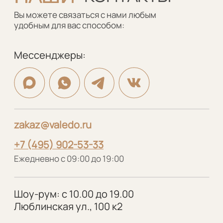
Портфолио
Шкафы
Дизайнерам
Кухни
О нас
Гардеробные
Отзывы
Мебель в ванную
Рассрочка
Рейки
Контакты
Стеновые панели
Шкафы-купе
VALEDO
© 2005-2026 Копирование материалов без
разрешения правообладателя строго запрещено
Политика конфиденциальности
Разработка сайта