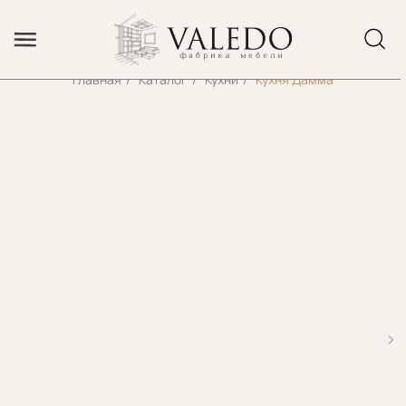
Error get alias
Главная
/
Каталог
/
Кухни
/
Кухня Дамма