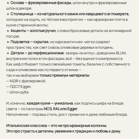
🔹
Основа — фрезерованные фасады
, шпон внутри и фрезерованные
шпон в декоре.
🔹
Столешница — из натурального камня или кварцевого агломерата
,
холодная на ощупь, но тёплая в восприятии — как мраморная плита в
кухне старинной виллы;
🔹
Акценты — золотые ручки
, словно бронзовые детали на антикварной
посуде;
🔹
Подсветка — скрытая
, но харизматичная: мягко озаряет
пространство, как свет сквозь оливковые деревья в полдень;
🔹
Детали — до перфекционизма
: зазоры «в нитку», доводчики BLUM,
внутренние полки в тон фасадам, всё — без единого компромисса.
Как шеф отбирает только свежайшие томаты, базилик с собственного
сада и оливковое масло первого отжима —
так и мы выбираем
только премиум-материалы
:
— МДФ с фрезеровкой,
— ЛДСП Egger,
— Шпон дуба.
И, конечно,
каждая кухня — уникальна
, как подпись шефа на блюде.
Цвета — по палитрам
NCS, RAL или Egger
.
Наполнение — под ваш стиль, рост, привычки и даже любимые блюда.
Итальянская классика — это не про мраморные колонны.
Это про страсть к деталям, уважение к традиции и любовь к дому.