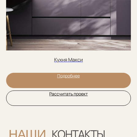
Фабрика: с 8.00 до 18.00
г. Москва, ул. Перерва, 1а
Заказать обратный звонок:
Обратный звонок
Кухня Макси
Мебель на стыке искусства,
Подробнее
технологий и комфорта
Соцсети
Рассчитать проект
YouTube
ВКонтакте
Ритм
Telegram
MAX
Меню
Каталог