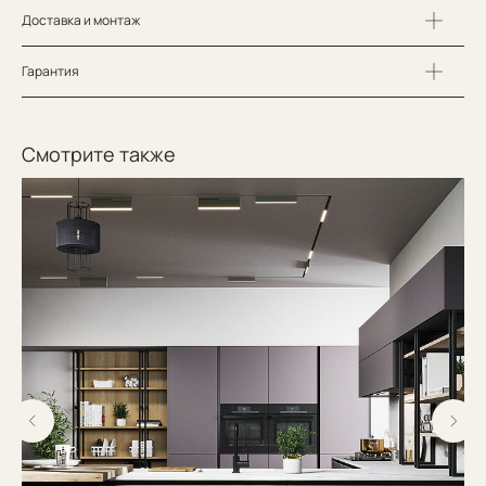
Доставка и монтаж
Гарантия
КОНТАКТЫ
НАШИ
Смотрите также
Вы можете связаться с нами любым
удобным для вас способом:
Мессенджеры:
zakaz@valedo.ru
+7 (495) 902-53-33
Ежедневно с 09:00 до 19:00
Шоу-рум: с 10.00 до 19.00
Люблинская ул., 100 к2