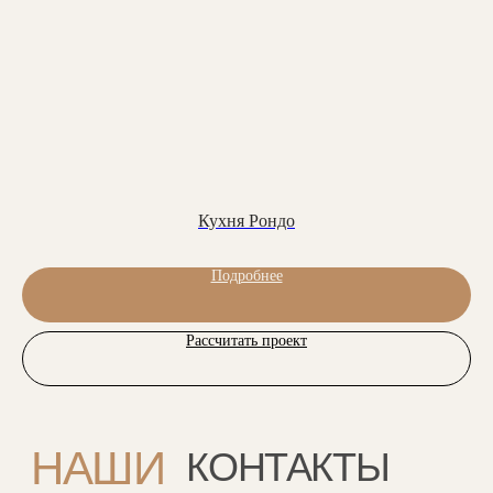
Фабрика: с 8.00 до 18.00
г. Москва, ул. Перерва, 1а
Заказать обратный звонок:
Обратный звонок
Кухня Рондо
Мебель на стыке искусства,
технологий и комфорта
Подробнее
Соцсети
Рассчитать проект
YouTube
ВКонтакте
Ритм
Telegram
MAX
Меню
Каталог