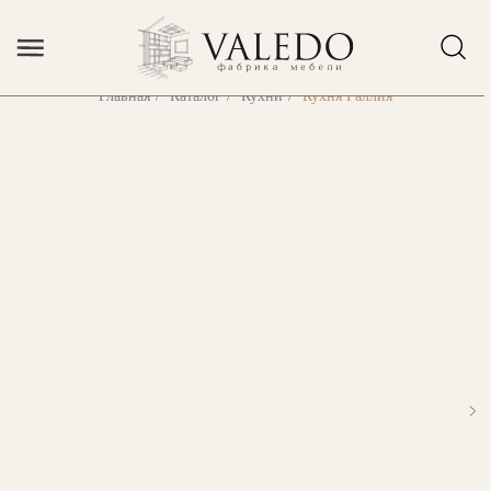
Error get alias
Главная
/
Каталог
/
Кухни
/
Кухня Галлия