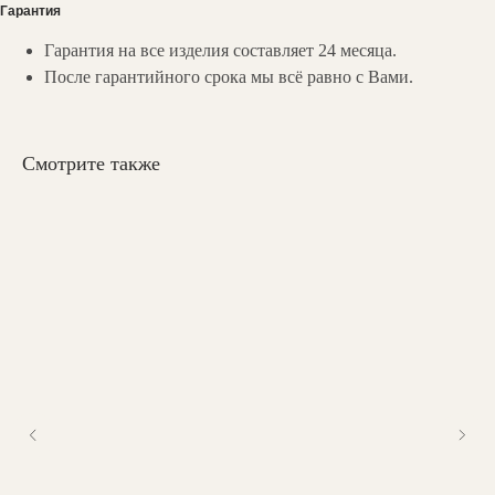
Гарантия
Гарантия на все изделия составляет 24 месяца.
После гарантийного срока мы всё равно с Вами.
НАШИ
КОНТАКТЫ
Вы можете связаться с нами любым
Смотрите также
удобным для вас способом:
Мессенджеры:
zakaz@valedo.ru
+7 (495) 902-53-33
Ежедневно с 09:00 до 19:00
Шоу-рум: с 10.00 до 19.00
Люблинская ул., 100 к2