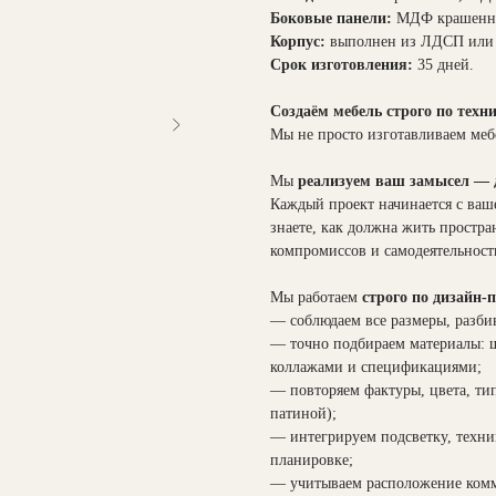
Боковые панели:
МДФ крашенн
Корпус:
выполнен из ЛДСП или 
Срок изготовления:
35 дней.
Создаём мебель строго по техн
Мы не просто изготавливаем меб
Мы
реализуем ваш замысел — д
Каждый проект начинается с ваш
знаете, как должна жить простр
компромиссов и самодеятельност
Мы работаем
строго по дизайн-
— соблюдаем все размеры, разби
— точно подбираем материалы: ш
коллажами и спецификациями;
— повторяем фактуры, цвета, ти
патиной);
— интегрируем подсветку, техни
планировке;
— учитываем расположение комм