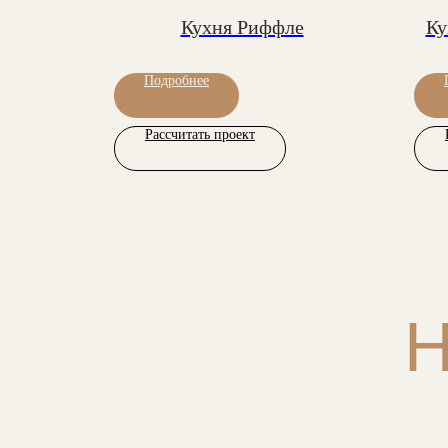
м
Кухня Риффле
Ку
Подробнее
Рассчитать проект