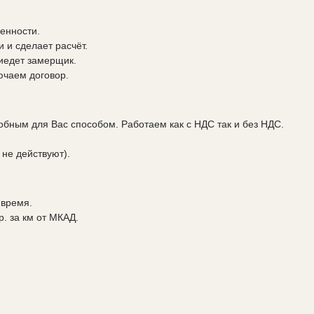
енности.
 и сделает расчёт.
риедет замерщик.
ючаем договор.
бным для Вас способом. Работаем как с НДС так и без НДС.
 не действуют).
 время.
р. за км от МКАД.