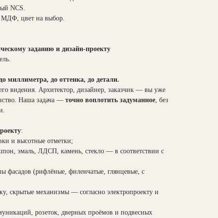
ый NCS.
МДФ, цвет на выбор.
ическому заданию и дизайн-проекту
ель.
о миллиметра, до оттенка, до детали.
его видения. Архитектор, дизайнер, заказчик — вы уже
анство. Наша задача —
точно воплотить задуманное
, без
и.
проекту
:
вки и высотные отметки;
пон, эмаль, ЛДСП, камень, стекло — в соответствии с
пы фасадов (рифлёные, филенчатые, глянцевые, с
ку, скрытые механизмы — согласно электропроекту и
уникаций, розеток, дверных проёмов и подвесных