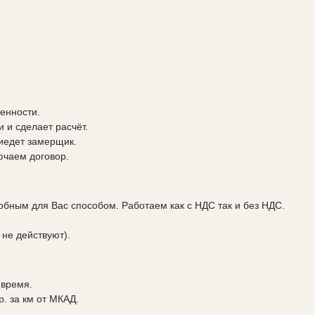
енности.
 и сделает расчёт.
риедет замерщик.
ючаем договор.
бным для Вас способом. Работаем как с НДС так и без НДС.
 не действуют).
 время.
р. за км от МКАД.