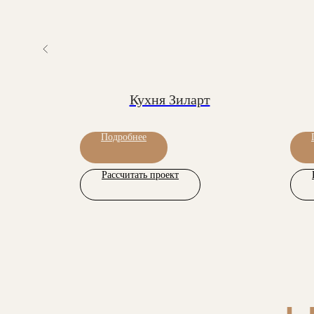
ри
Кухня Зиларт
Подробнее
Рассчитать проект