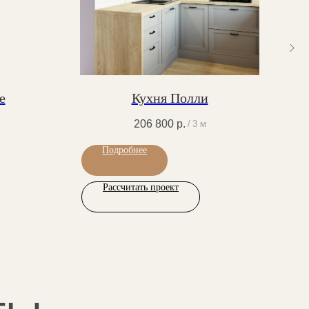
е
Кухня Полли
206 800
р.
/
3 м
Подробнее
Рассчитать проект