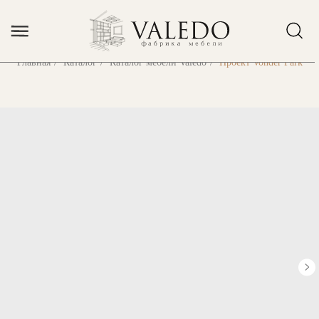
Error get alias
Главная
/
Каталог
/
Каталог мебели Valedo
/
Проект Vonder Park