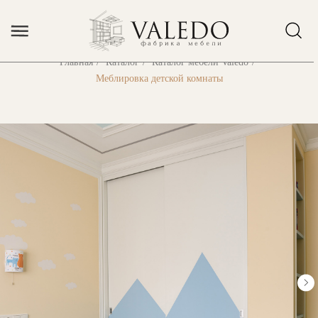
Error get alias
Главная
/
Каталог
/
Каталог мебели Valedo
/
Меблировка детской комнаты